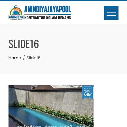
Skip
to
content
SLIDE16
Home
Slide16