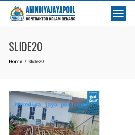
Skip
to
content
SLIDE20
Home
Slide20