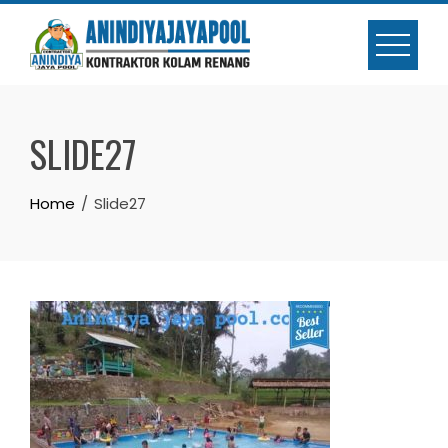
Skip
to
content
SLIDE27
Home
Slide27