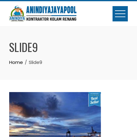
Skip
to
content
SLIDE9
Home
Slide9